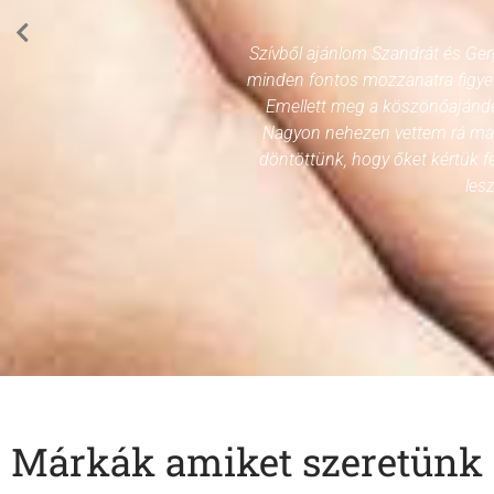
Szívből ajánlom Szandrát és Ger
minden fontos mozzanatra figyelv
Emellett meg a köszönőajándék
Nagyon nehezen vettem rá maga
döntöttünk, hogy őket kértük f
lesz
Márkák amiket szeretünk