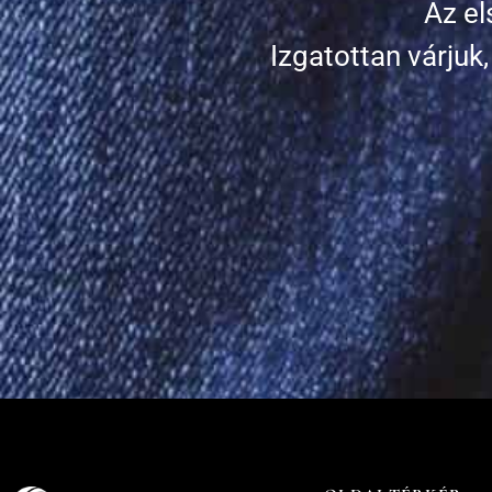
Az el
Izgatottan várju