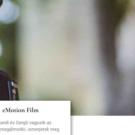
eMotion Film
zandi és Gergő vagyunk az
 megálmodói, ismerjetek meg