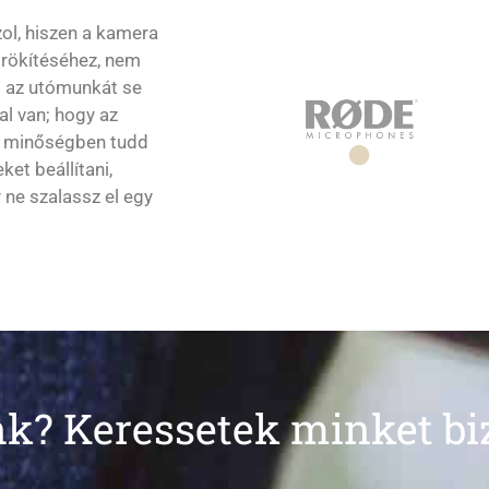
zol, hiszen a kamera
örökítéséhez, nem
s az utómunkát se
al van; hogy az
bb minőségben tudd
et beállítani,
y ne szalassz el egy
k? Keressetek minket b