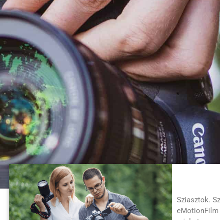
Sziasztok. S
eMotionFilm