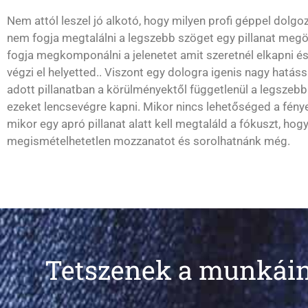
Nem attól leszel jó alkotó, hogy milyen profi géppel dolgo
nem fogja megtalálni a legszebb szöget egy pillanat meg
fogja megkomponálni a jelenetet amit szeretnél elkapni é
végzi el helyetted.. Viszont egy dologra igenis nagy hatáss
adott pillanatban a körülményektől függetlenül a legsze
ezeket lencsevégre kapni. Mikor nincs lehetőséged a fények
mikor egy apró pillanat alatt kell megtaláld a fókuszt, hog
megismételhetetlen mozzanatot és sorolhatnánk még.
Tetszenek a munkáin