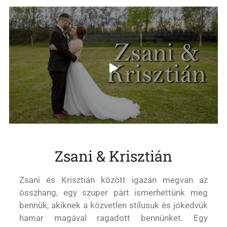
Zsani & Krisztián
Zsani és Krisztián között igazán megvan az
összhang, egy szuper párt ismerhettünk meg
bennük, akiknek a közvetlen stílusuk és jókedvük
hamar magával ragadott bennünket. Egy