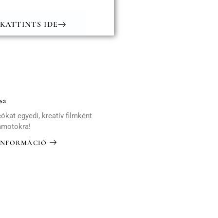
KATTINTS IDE
sa
ókat egyedi, kreatív filmként
ámotokra!
INFORMÁCIÓ