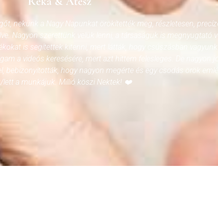
Réka & Atesz
gőt, nekünk a Nagy Napunkat örökítették meg, részletesen, precíz
e. Nagyon szerettünk velük lenni, a társaságuk is megnyugtató vo
okat is segítettek kitenni, mert látták, hogy csúszásban vagyunk
m a videós keresésére, mert azt hittem felesleges. De nagyon jó
el, bebizonyították, hogy nagyon megérte és egy csodás örök eml
/lett a munkájuk. Millió köszi Nektek! ❤️