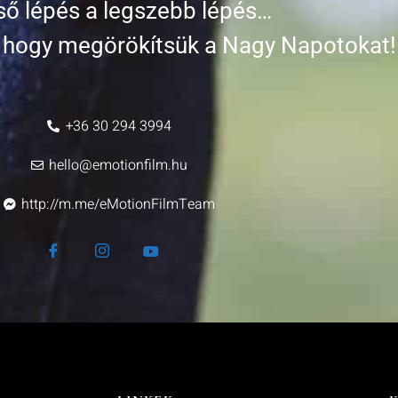
ső lépés a legszebb lépés…
k, hogy megörökítsük a Nagy Napotokat!
+36 30 294 3994
hello@emotionfilm.hu
http://m.me/eMotionFilmTeam