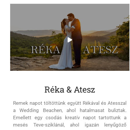
Réka & Atesz
Remek napot töltöttünk együtt Rékával és Atesszal
a Wedding Beachen, ahol hatalmasat buliztak.
Emellett egy csodás kreatív napot tartottunk a
mesés Teve-sziklánál, ahol igazán lenyűgöző