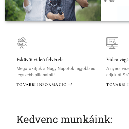
minket.
Esküvői videó felvétele
Videó vágá
Megörökítjük a Nagy Napotok legjobb és
A nyers vide
legszebb pillanatait!
adjuk át Sz
TOVÁBBI INFORMÁCIÓ
TOVÁBBI 
Kedvenc munkáink: