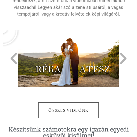
rendelkezik, amit szeretünk a videóinkban minél inkább
visszaadni! Legyen akár szó a zene stílusáról, a vágás
tempójáról, vagy a kreatív felvételek képi világáról.
ÖSSZES VIDEÓNK
Készítsünk számotokra egy igazán egyedi
esküvői kisfilmet!