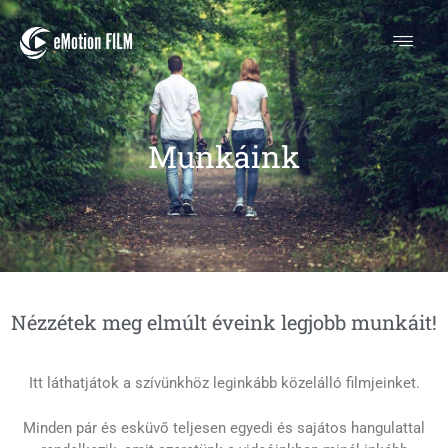
Portfóliónk
Munkáink
Nézzétek meg elmúlt éveink legjobb munkáit!
Itt láthatjátok a szívünkhöz leginkább közelálló filmjeinket.
Minden pár és esküvő teljesen egyedi és sajátos hangulattal