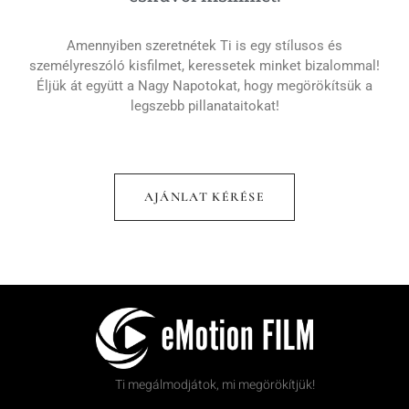
Amennyiben szeretnétek Ti is egy stílusos és
személyreszóló kisfilmet, keressetek minket bizalommal!
Éljük át együtt a Nagy Napotokat, hogy megörökítsük a
legszebb pillanataitokat!
AJÁNLAT KÉRÉSE
Ti megálmodjátok, mi megörökítjük!